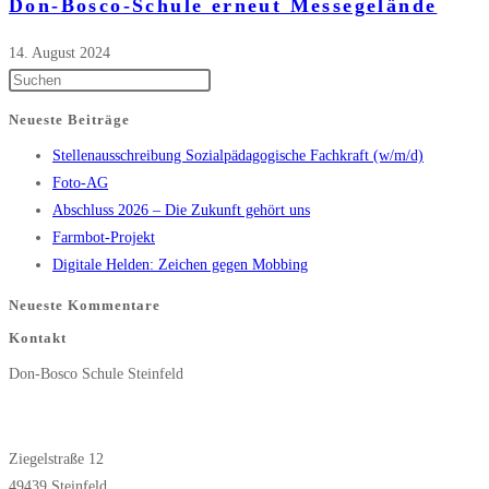
Don-Bosco-Schule erneut Messegelände
14. August 2024
Press
Escape
Neueste Beiträge
to
Stellenausschreibung Sozialpädagogische Fachkraft (w/m/d)
close
Foto-AG
the
Abschluss 2026 – Die Zukunft gehört uns
search
Farmbot-Projekt
panel.
Digitale Helden: Zeichen gegen Mobbing
Neueste Kommentare
Kontakt
Don-Bosco Schule Steinfeld
Ziegelstraße 12
49439 Steinfeld