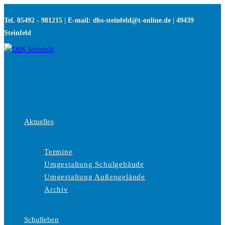
Zum
Tel. 05492 - 981215 | E-mail: dbs-steinfeld@t-online.de | 49439
Inhalt
Steinfeld
springen
Aktuelles
Termine
Umgestaltung Schulgebäude
Umgestaltung Außengelände
Archiv
Schulleben