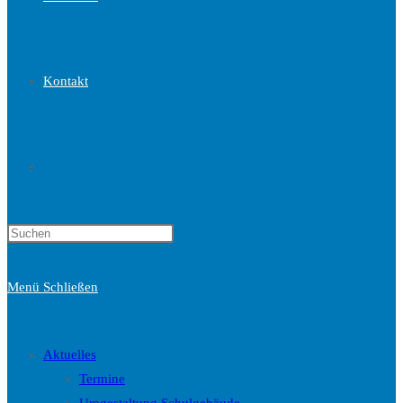
Kontakt
Website-
Press
Suche
Escape
to
Menü
Schließen
close
the
umschalten
search
Aktuelles
panel.
Termine