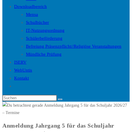
Downloadbereich
Mensa
Schulbücher
IT-Nutzungsordnung
Schülerbeförderung
Befreiung Präsenzpflicht//Religiöse Veranstaltungen
Mündliche Prüfung
ISERV
WebUntis
Kontakt
Website-
Suche
Diese
umschalten
Website
durchsuchen
Anmeldung Jahrgang 5 für das Schuljahr