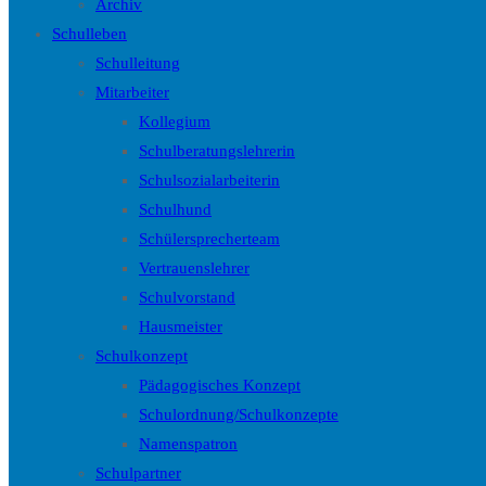
Archiv
Schulleben
Schulleitung
Mitarbeiter
Kollegium
Schulberatungslehrerin
Schulsozialarbeiterin
Schulhund
Schülersprecherteam
Vertrauenslehrer
Schulvorstand
Hausmeister
Schulkonzept
Pädagogisches Konzept
Schulordnung/Schulkonzepte
Namenspatron
Schulpartner