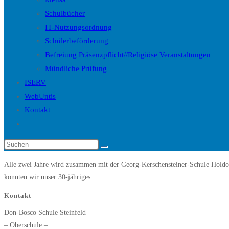
Schulbücher
IT-Nutzungsordnung
Schülerbeförderung
Befreiung Präsenzpflicht//Religiöse Veranstaltungen
Mündliche Prüfung
ISERV
WebUntis
Kontakt
Website-
Suche
Diese
umschalten
Website
Alle zwei Jahre wird zusammen mit der Georg-Kerschensteiner-Schule Holdor
durchsuchen
konnten wir unser 30-jähriges…
Kontakt
Don-Bosco Schule Steinfeld
– Oberschule –