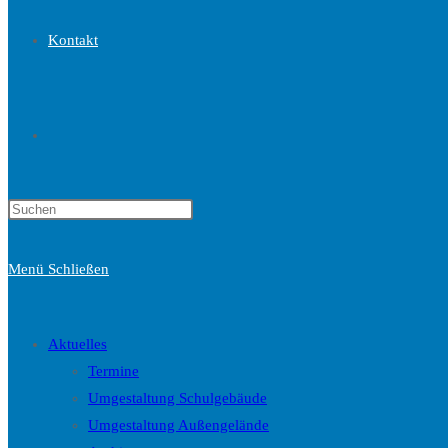
Kontakt
Website-
Press
Suche
Escape
to
Menü
Schließen
close
the
umschalten
search
Aktuelles
panel.
Termine
Umgestaltung Schulgebäude
Umgestaltung Außengelände