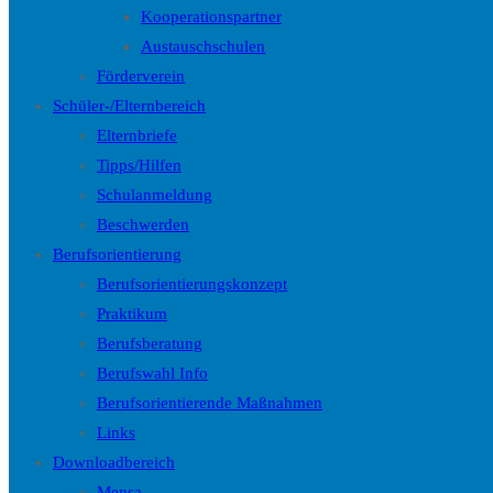
Kooperationspartner
Austauschschulen
Förderverein
Schüler-/Elternbereich
Elternbriefe
Tipps/Hilfen
Schulanmeldung
Beschwerden
Berufsorientierung
Berufsorientierungskonzept
Praktikum
Berufsberatung
Berufswahl Info
Berufsorientierende Maßnahmen
Links
Downloadbereich
Mensa