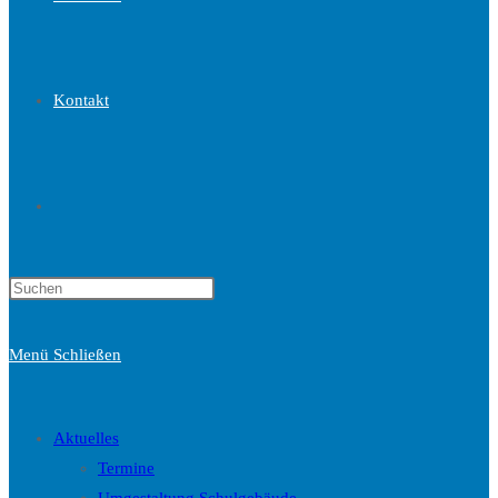
Kontakt
Website-
Press
Suche
Escape
to
Menü
Schließen
close
the
umschalten
search
Aktuelles
panel.
Termine