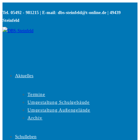
Zum
Tel. 05492 - 981215 | E-mail: dbs-steinfeld@t-online.de | 49439
Inhalt
Steinfeld
springen
Aktuelles
Termine
Umgestaltung Schulgebäude
Umgestaltung Außengelände
Archiv
Schulleben