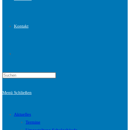
Kontakt
Website-
Press
Suche
Escape
to
Menü
Schließen
close
the
umschalten
search
Aktuelles
panel.
Termine