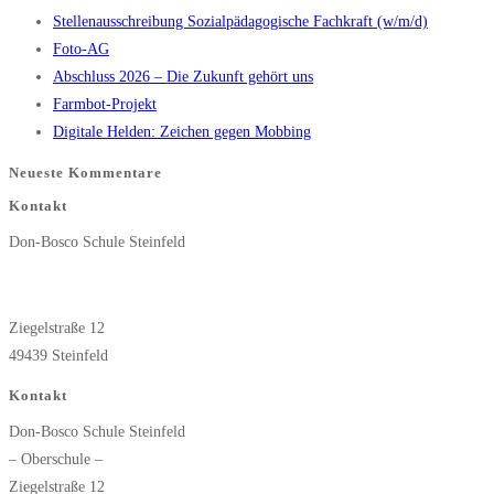
Stellenausschreibung Sozialpädagogische Fachkraft (w/m/d)
close
Foto-AG
the
Abschluss 2026 – Die Zukunft gehört uns
search
Farmbot-Projekt
panel.
Digitale Helden: Zeichen gegen Mobbing
Neueste Kommentare
Kontakt
Don-Bosco Schule Steinfeld
Ziegelstraße 12
49439 Steinfeld
Kontakt
Don-Bosco Schule Steinfeld
– Oberschule –
Ziegelstraße 12