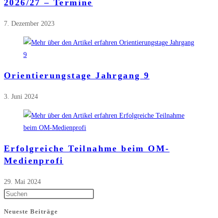
2026/27 – Termine
7. Dezember 2023
Orientierungstage Jahrgang 9
3. Juni 2024
Erfolgreiche Teilnahme beim OM-
Medienprofi
29. Mai 2024
Press
Escape
Neueste Beiträge
to