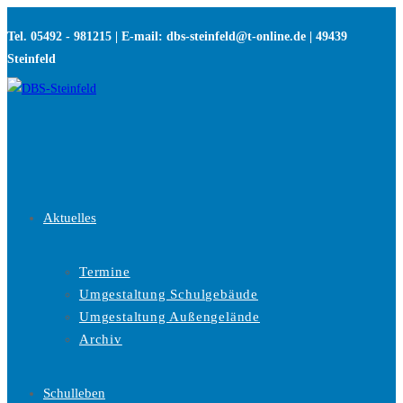
Zum
Tel. 05492 - 981215 | E-mail: dbs-steinfeld@t-online.de | 49439
Inhalt
Steinfeld
springen
Aktuelles
Termine
Umgestaltung Schulgebäude
Umgestaltung Außengelände
Archiv
Schulleben