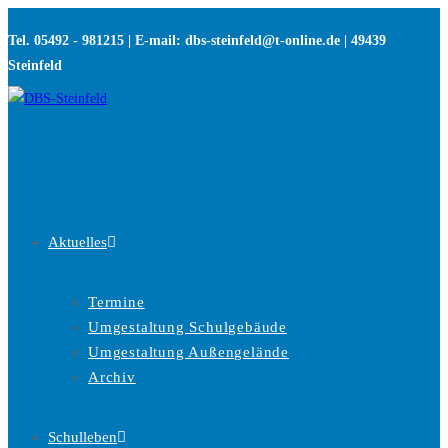
Zum
Tel. 05492 - 981215 | E-mail: dbs-steinfeld@t-online.de | 49439
Inhalt
Steinfeld
springen
Aktuelles
Termine
Umgestaltung Schulgebäude
Umgestaltung Außengelände
Archiv
Schulleben