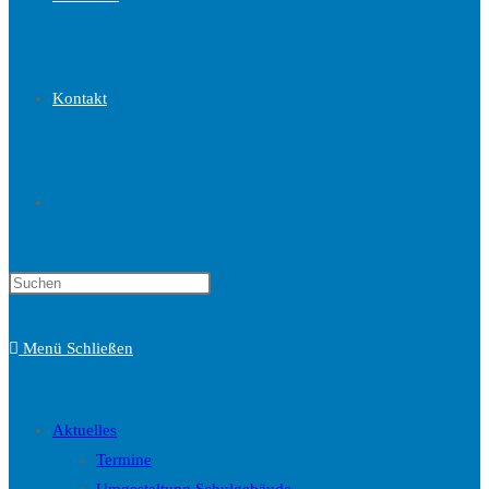
Kontakt
Website-
Press
Suche
Escape
to
Menü
Schließen
close
the
umschalten
search
Aktuelles
panel.
Termine