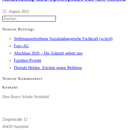
22. August 2022
Press
Escape
Neueste Beiträge
to
Stellenausschreibung Sozialpädagogische Fachkraft (w/m/d)
close
Foto-AG
the
Abschluss 2026 – Die Zukunft gehört uns
search
Farmbot-Projekt
panel.
Digitale Helden: Zeichen gegen Mobbing
Neueste Kommentare
Kontakt
Don-Bosco Schule Steinfeld
Ziegelstraße 12
49439 Steinfeld