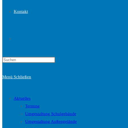
Kontakt
Website-
Press
Suche
Escape
to
Menü
Schließen
close
the
umschalten
search
Aktuelles
panel.
Termine
Umgestaltung Schulgebäude
Umgestaltung Außengelände