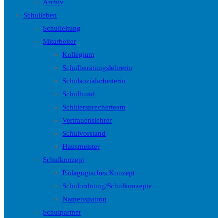
Archiv
Schulleben
Schulleitung
Mitarbeiter
Kollegium
Schulberatungslehrerin
Schulsozialarbeiterin
Schulhund
Schülersprecherteam
Vertrauenslehrer
Schulvorstand
Hausmeister
Schulkonzept
Pädagogisches Konzept
Schulordnung/Schulkonzepte
Namenspatron
Schulpartner