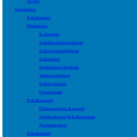
Archiv
Schulleben
Schulleitung
Mitarbeiter
Kollegium
Schulberatungslehrerin
Schulsozialarbeiterin
Schulhund
Schülersprecherteam
Vertrauenslehrer
Schulvorstand
Hausmeister
Schulkonzept
Pädagogisches Konzept
Schulordnung/Schulkonzepte
Namenspatron
Schulpartner