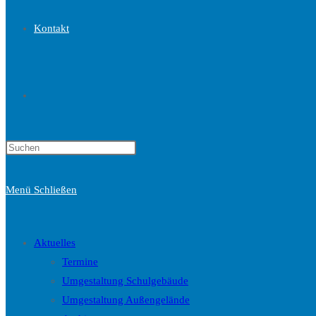
Kontakt
Website-
Press
Suche
Escape
to
Menü
Schließen
close
the
umschalten
search
Aktuelles
panel.
Termine
Umgestaltung Schulgebäude
Umgestaltung Außengelände