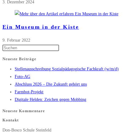
3. Dezember 2024
Ein Museum in der Kiste
9. Februar 2022
Press
Escape
Neueste Beiträge
to
Stellenausschreibung Sozialpädagogische Fachkraft (w/m/d)
close
Foto-AG
the
Abschluss 2026 – Die Zukunft gehört uns
search
Farmbot-Projekt
panel.
Digitale Helden: Zeichen gegen Mobbing
Neueste Kommentare
Kontakt
Don-Bosco Schule Steinfeld