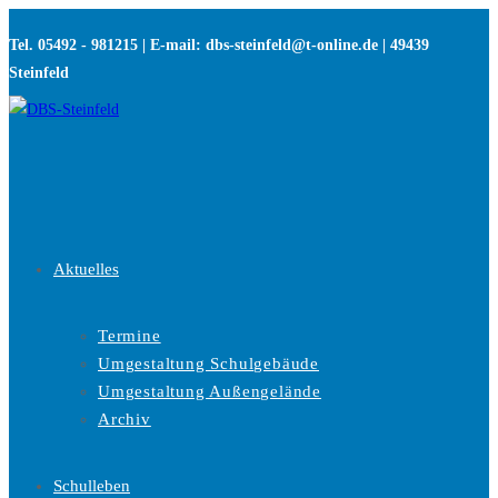
Zum
Tel. 05492 - 981215 | E-mail: dbs-steinfeld@t-online.de | 49439
Inhalt
Steinfeld
springen
Aktuelles
Termine
Umgestaltung Schulgebäude
Umgestaltung Außengelände
Archiv
Schulleben