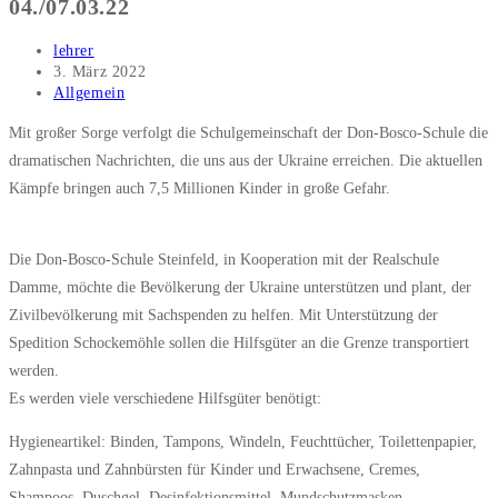
04./07.03.22
Beitrags-
lehrer
Autor:
Beitrag
3. März 2022
veröffentlicht:
Beitrags-
Allgemein
Kategorie:
Mit großer Sorge verfolgt die Schulgemeinschaft der Don-Bosco-Schule die
dramatischen Nachrichten, die uns aus der Ukraine erreichen. Die aktuellen
Kämpfe bringen auch 7,5 Millionen Kinder in große Gefahr.
Die Don-Bosco-Schule Steinfeld, in Kooperation mit der Realschule
Damme, möchte die Bevölkerung der Ukraine unterstützen und plant, der
Zivilbevölkerung mit Sachspenden zu helfen. Mit Unterstützung der
Spedition Schockemöhle sollen die Hilfsgüter an die Grenze transportiert
werden.
Es werden viele verschiedene Hilfsgüter benötigt:
Hygieneartikel: Binden, Tampons, Windeln, Feuchttücher, Toilettenpapier,
Zahnpasta und Zahnbürsten für Kinder und Erwachsene, Cremes,
Shampoos, Duschgel, Desinfektionsmittel, Mundschutzmasken.