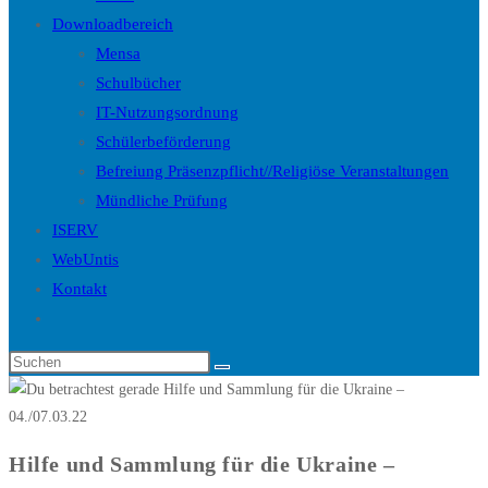
Downloadbereich
Mensa
Schulbücher
IT-Nutzungsordnung
Schülerbeförderung
Befreiung Präsenzpflicht//Religiöse Veranstaltungen
Mündliche Prüfung
ISERV
WebUntis
Kontakt
Website-
Suche
Diese
umschalten
Website
durchsuchen
Hilfe und Sammlung für die Ukraine –