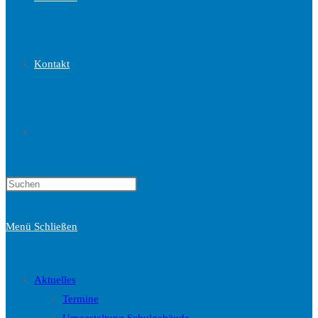
Kontakt
Website-
Press
Suche
Escape
to
Menü
Schließen
close
the
umschalten
search
Aktuelles
panel.
Termine