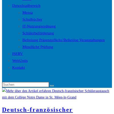
Downloadbereich
Mensa
Schulbücher
IT-Nutzungsordnung
Schülerbeförderung
Befreiung Präsenzpflicht//Religiöse Veranstaltungen
Mündliche Prüfung
ISERV
WebUntis
Kontakt
Website-
Suche
Diese
umschalten
Website
durchsuchen
Deutsch-französischer