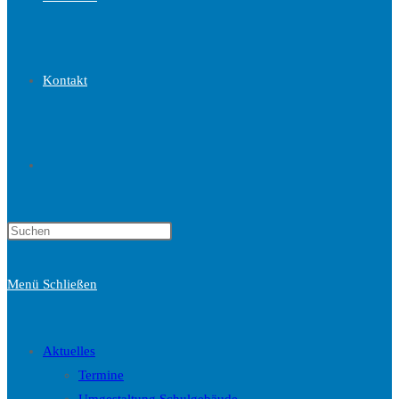
Kontakt
Website-
Press
Suche
Escape
to
Menü
Schließen
close
the
umschalten
search
Aktuelles
panel.
Termine