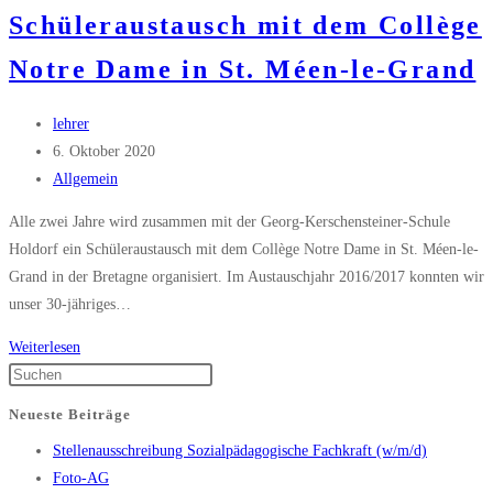
Schüleraustausch mit dem Collège
Notre Dame in St. Méen-le-Grand
Beitrags-
lehrer
Autor:
Beitrag
6. Oktober 2020
veröffentlicht:
Beitrags-
Allgemein
Kategorie:
Alle zwei Jahre wird zusammen mit der Georg-Kerschensteiner-Schule
Holdorf ein Schüleraustausch mit dem Collège Notre Dame in St. Méen-le-
Grand in der Bretagne organisiert. Im Austauschjahr 2016/2017 konnten wir
unser 30-jähriges…
Deutsch-
Weiterlesen
französischer
Press
Schüleraustausch
Escape
Neueste Beiträge
mit
to
Stellenausschreibung Sozialpädagogische Fachkraft (w/m/d)
dem
close
Foto-AG
Collège
the