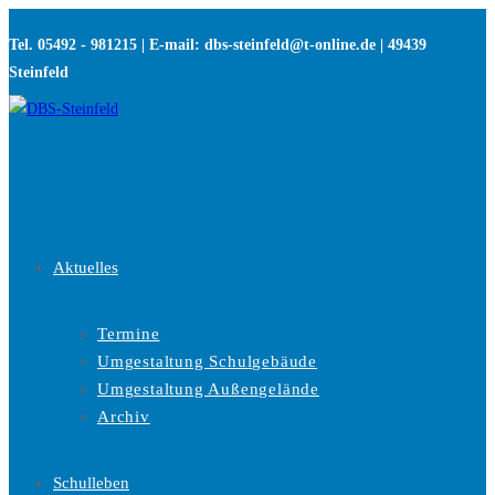
Zum
Tel. 05492 - 981215 | E-mail: dbs-steinfeld@t-online.de | 49439
Inhalt
Steinfeld
springen
Aktuelles
Termine
Umgestaltung Schulgebäude
Umgestaltung Außengelände
Archiv
Schulleben