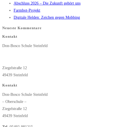
Abschluss 2026 – Die Zukunft gehört uns
Notre
search
Farmbot-Projekt
Dame
panel.
Digitale Helden: Zeichen gegen Mobbing
in
St.
Neueste Kommentare
Méen-
Kontakt
le-
Don-Bosco Schule Steinfeld
Grand
Ziegelstraße 12
49439 Steinfeld
Kontakt
Don-Bosco Schule Steinfeld
– Oberschule –
Ziegelstraße 12
49439 Steinfeld
Tel.
05492-981215