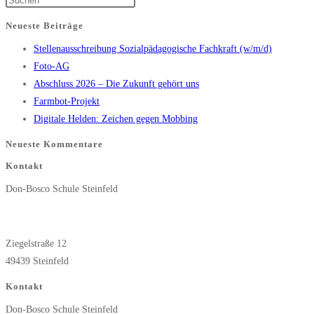
Seite
Escape
Neueste Beiträge
to
Stellenausschreibung Sozialpädagogische Fachkraft (w/m/d)
close
Foto-AG
the
Abschluss 2026 – Die Zukunft gehört uns
search
Farmbot-Projekt
panel.
Digitale Helden: Zeichen gegen Mobbing
Neueste Kommentare
Kontakt
Don-Bosco Schule Steinfeld
Ziegelstraße 12
49439 Steinfeld
Kontakt
Don-Bosco Schule Steinfeld