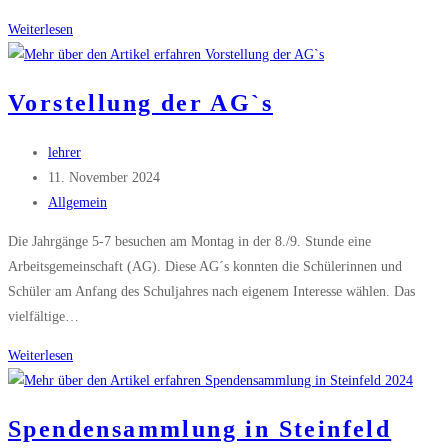
Informationsveranstaltungen
Weiterlesen
der
weiterführenden
Vorstellung der AG`s
Schulen
Beitrags-
lehrer
Autor:
Beitrag
11. November 2024
veröffentlicht:
Beitrags-
Allgemein
Kategorie:
Die Jahrgänge 5-7 besuchen am Montag in der 8./9. Stunde eine
Arbeitsgemeinschaft (AG). Diese AG´s konnten die Schülerinnen und
Schüler am Anfang des Schuljahres nach eigenem Interesse wählen. Das
vielfältige…
Vorstellung
Weiterlesen
der
AG`s
Spendensammlung in Steinfeld