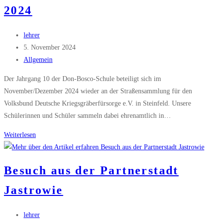
2024
Beitrags-
lehrer
Autor:
Beitrag
5. November 2024
veröffentlicht:
Beitrags-
Allgemein
Kategorie:
Der Jahrgang 10 der Don-Bosco-Schule beteiligt sich im
November/Dezember 2024 wieder an der Straßensammlung für den
Volksbund Deutsche Kriegsgräberfürsorge e.V. in Steinfeld. Unsere
Schülerinnen und Schüler sammeln dabei ehrenamtlich in…
Spendensammlung
Weiterlesen
in
Steinfeld
Besuch aus der Partnerstadt
2024
Jastrowie
Beitrags-
lehrer