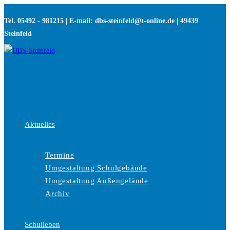
Zum
Tel. 05492 - 981215 | E-mail: dbs-steinfeld@t-online.de | 49439
Inhalt
Steinfeld
springen
Aktuelles
Termine
Umgestaltung Schulgebäude
Umgestaltung Außengelände
Archiv
Schulleben