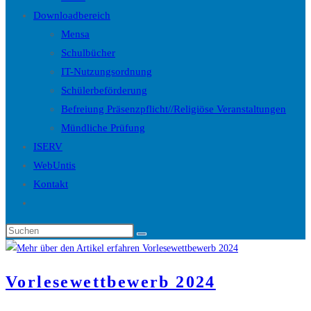
Downloadbereich
Mensa
Schulbücher
IT-Nutzungsordnung
Schülerbeförderung
Befreiung Präsenzpflicht//Religiöse Veranstaltungen
Mündliche Prüfung
ISERV
WebUntis
Kontakt
Website-
Suche
Diese
umschalten
Website
durchsuchen
Vorlesewettbewerb 2024