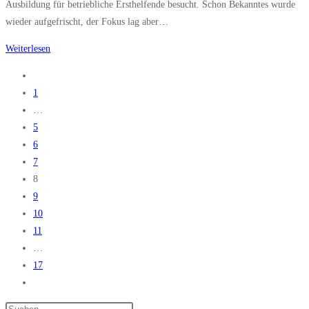
Ausbildung für betriebliche Ersthelfende besucht. Schon Bekanntes wurde
wieder aufgefrischt, der Fokus lag aber…
Erste-
Weiterlesen
Hilfe-
Zur
Lehrgang
vorherigen
1
Seite
…
5
6
7
8
9
10
11
…
17
Zur
nächsten
Press