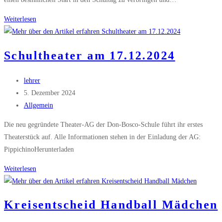
Frühschicht
Weiterlesen
im
Advent
Schultheater am 17.12.2024
2024
Beitrags-
lehrer
Autor:
Beitrag
5. Dezember 2024
veröffentlicht:
Beitrags-
Allgemein
Kategorie:
Die neu gegründete Theater-AG der Don-Bosco-Schule führt ihr erstes
Theaterstück auf. Alle Informationen stehen in der Einladung der AG:
PippichinoHerunterladen
Schultheater
Weiterlesen
am
17.12.2024
Kreisentscheid Handball Mädchen