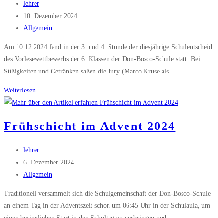
Beitrags-
lehrer
Autor:
Beitrag
10. Dezember 2024
veröffentlicht:
Beitrags-
Allgemein
Kategorie:
Am 10.12.2024 fand in der 3. und 4. Stunde der diesjährige Schulentscheid
des Vorlesewettbewerbs der 6. Klassen der Don-Bosco-Schule statt. Bei
Süßigkeiten und Getränken saßen die Jury (Marco Kruse als…
Vorlesewettbewerb
Weiterlesen
2024
Frühschicht im Advent 2024
Beitrags-
lehrer
Autor:
Beitrag
6. Dezember 2024
veröffentlicht:
Beitrags-
Allgemein
Kategorie:
Traditionell versammelt sich die Schulgemeinschaft der Don-Bosco-Schule
an einem Tag in der Adventszeit schon um 06:45 Uhr in der Schulaula, um
einen besinnlichen Start in den Schultag zu verbringen und…