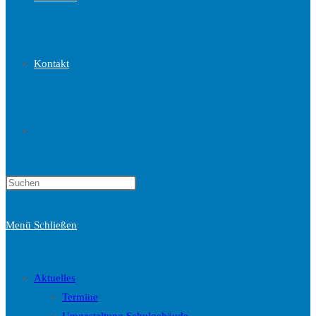
Kontakt
Website-
Press
Suche
Escape
to
Menü
Schließen
close
the
umschalten
search
Aktuelles
panel.
Termine