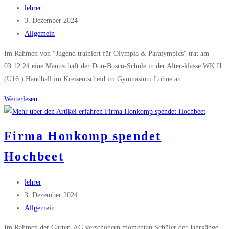
Beitrags-
lehrer
Autor:
Beitrag
3. Dezember 2024
veröffentlicht:
Beitrags-
Allgemein
Kategorie:
Im Rahmen von "Jugend trainiert für Olympia & Paralympics" trat am
03.12.24 eine Mannschaft der Don-Bosco-Schule in der Altersklasse WK II
(U16 ) Handball im Kreisentscheid im Gymnasium Lohne an.…
Kreisentscheid
Weiterlesen
Handball
Mädchen
Firma Honkomp spendet
Hochbeet
Beitrags-
lehrer
Autor:
Beitrag
3. Dezember 2024
veröffentlicht:
Beitrags-
Allgemein
Kategorie:
Im Rahmen der Garten-AG verschönern momentan Schüler der Jahrgänge