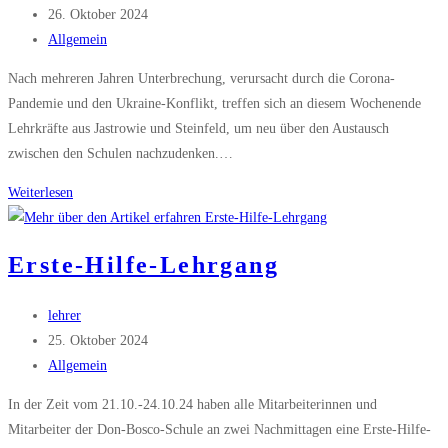
Autor:
Beitrag
26. Oktober 2024
veröffentlicht:
Beitrags-
Allgemein
Kategorie:
Nach mehreren Jahren Unterbrechung, verursacht durch die Corona-
Pandemie und den Ukraine-Konflikt, treffen sich an diesem Wochenende
Lehrkräfte aus Jastrowie und Steinfeld, um neu über den Austausch
zwischen den Schulen nachzudenken.…
Besuch
Weiterlesen
aus
der
Erste-Hilfe-Lehrgang
Partnerstadt
Jastrowie
Beitrags-
lehrer
Autor:
Beitrag
25. Oktober 2024
veröffentlicht:
Beitrags-
Allgemein
Kategorie:
In der Zeit vom 21.10.-24.10.24 haben alle Mitarbeiterinnen und
Mitarbeiter der Don-Bosco-Schule an zwei Nachmittagen eine Erste-Hilfe-