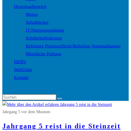
Downloadbereich
Mensa
Schulbücher
IT-Nutzungsordnung
Schülerbeförderung
Befreiung Präsenzpflicht//Religiöse Veranstaltungen
Mündliche Prüfung
ISERV
WebUntis
Kontakt
Website-
Suche
Diese
umschalten
Website
durchsuchen
Jahrgang 5 vor dem Museum
Jahrgang 5 reist in die Steinzeit