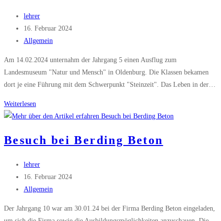
Beitrags-
lehrer
Autor:
Beitrag
16. Februar 2024
veröffentlicht:
Beitrags-
Allgemein
Kategorie:
Am 14.02.2024 unternahm der Jahrgang 5 einen Ausflug zum
Landesmuseum "Natur und Mensch" in Oldenburg. Die Klassen bekamen
dort je eine Führung mit dem Schwerpunkt "Steinzeit". Das Leben in der…
Jahrgang
Weiterlesen
5
reist
Besuch bei Berding Beton
in
die
Beitrags-
lehrer
Steinzeit
Autor:
Beitrag
16. Februar 2024
veröffentlicht:
Beitrags-
Allgemein
Kategorie:
Der Jahrgang 10 war am 30.01.24 bei der Firma Berding Beton eingeladen,
um sich die Firma sowie die Ausbildungsmöglichkeiten anzuschauen. Die