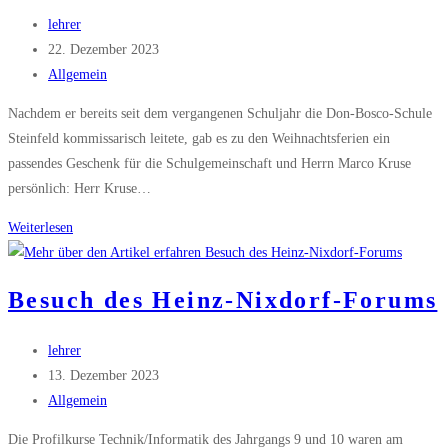
Beitrags-
lehrer
Autor:
Beitrag
22. Dezember 2023
veröffentlicht:
Beitrags-
Allgemein
Kategorie:
Nachdem er bereits seit dem vergangenen Schuljahr die Don-Bosco-Schule
Steinfeld kommissarisch leitete, gab es zu den Weihnachtsferien ein
passendes Geschenk für die Schulgemeinschaft und Herrn Marco Kruse
persönlich: Herr Kruse…
Schulleiter
Weiterlesen
der
Don-
Besuch des Heinz-Nixdorf-Forums
Bosco-
Schule
Beitrags-
lehrer
offiziell
Autor:
Beitrag
13. Dezember 2023
ernannt
veröffentlicht:
Beitrags-
Allgemein
Kategorie:
Die Profilkurse Technik/Informatik des Jahrgangs 9 und 10 waren am