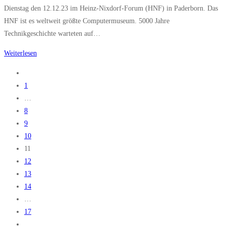
Dienstag den 12.12.23 im Heinz-Nixdorf-Forum (HNF) in Paderborn. Das
HNF ist es weltweit größte Computermuseum. 5000 Jahre
Technikgeschichte warteten auf…
Besuch
Weiterlesen
des
Zur
Heinz-
vorherigen
1
Nixdorf-
Seite
…
Forums
8
9
10
11
12
13
14
…
17
Zur