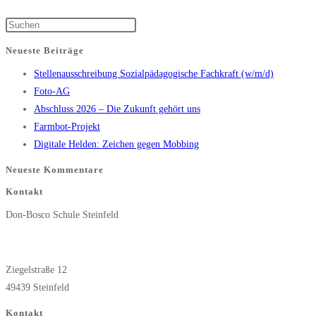
nächsten
Press
Seite
Escape
Neueste Beiträge
to
Stellenausschreibung Sozialpädagogische Fachkraft (w/m/d)
close
Foto-AG
the
Abschluss 2026 – Die Zukunft gehört uns
search
Farmbot-Projekt
panel.
Digitale Helden: Zeichen gegen Mobbing
Neueste Kommentare
Kontakt
Don-Bosco Schule Steinfeld
Ziegelstraße 12
49439 Steinfeld
Kontakt