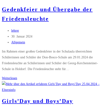
Gedenkfeier und Übergabe der
Friedensleuchte
Beitrags-
lehrer
Autor:
Beitrag
30. Januar 2024
veröffentlicht:
Beitrags-
Allgemein
Kategorie:
Im Rahmen einer großen Gedenkfeier in der Schulaula überreichten
Schülerinnen und Schüler der Don-Bosco-Schule am 29.01.2024 die
Friedensleuchte an Schülerinnen und Schüler der Georg-Kerchensteiner-
Schule in Holdorf. Die Friedensleuchte steht für…
Gedenkfeier
Weiterlesen
und
Übergabe
der
Girls’Day und Boys’Day
Friedensleuchte