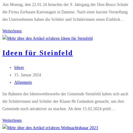
Kategorie:
Am Montag, den 22.01.24 besuchte der 9. Jahrgang der Don-Bosco Schule
die Firma Zerhusen Kartonagen in Damme. Nach einer kurzen Vorstellung
des Unternehmens haben die Schüler und Schülerinnen einen Einblick…
Besuch
Weiterlesen
bei
Zerhusen
Ideen für Steinfeld
Kartonagen
Beitrags-
lehrer
Autor:
Beitrag
15. Januar 2024
veröffentlicht:
Beitrags-
Allgemein
Kategorie:
Im Rahmen des Ideenwettbewerbs der Gemeinde Steinfeld haben sich auch
die Schülerinnen und Schüler der Klasse 8b Gedanken gemacht, um ihre
Gemeinde noch attraktiver zu machen. Ab dem 15.02.2024 prüft…
Ideen
Weiterlesen
für