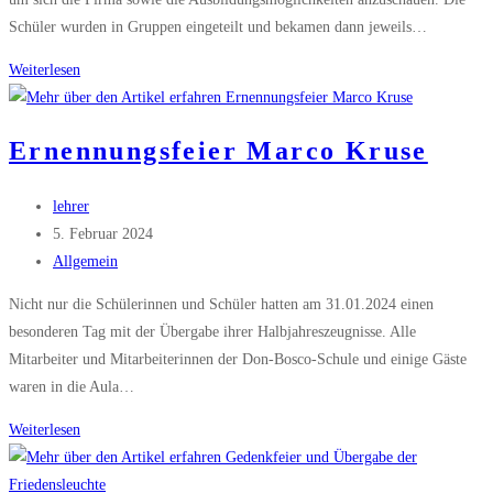
Schüler wurden in Gruppen eingeteilt und bekamen dann jeweils…
Besuch
Weiterlesen
bei
Berding
Ernennungsfeier Marco Kruse
Beton
Beitrags-
lehrer
Autor:
Beitrag
5. Februar 2024
veröffentlicht:
Beitrags-
Allgemein
Kategorie:
Nicht nur die Schülerinnen und Schüler hatten am 31.01.2024 einen
besonderen Tag mit der Übergabe ihrer Halbjahreszeugnisse. Alle
Mitarbeiter und Mitarbeiterinnen der Don-Bosco-Schule und einige Gäste
waren in die Aula…
Ernennungsfeier
Weiterlesen
Marco
Kruse