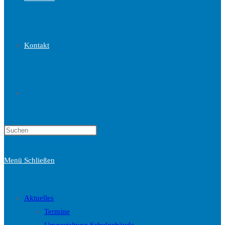
Kontakt
Website-
Press
Suche
Escape
to
Menü
Schließen
close
the
umschalten
search
Aktuelles
panel.
Termine