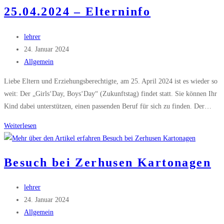
25.04.2024 – Elterninfo
Beitrags-
lehrer
Autor:
Beitrag
24. Januar 2024
veröffentlicht:
Beitrags-
Allgemein
Kategorie:
Liebe Eltern und Erziehungsberechtigte, am 25. April 2024 ist es wieder so
weit: Der „Girls‘Day, Boys‘Day“ (Zukunftstag) findet statt. Sie können Ihr
Kind dabei unterstützen, einen passenden Beruf für sich zu finden. Der…
Girls’Day
Weiterlesen
und
Boys’Day
Besuch bei Zerhusen Kartonagen
25.04.2024
–
Beitrags-
lehrer
Elterninfo
Autor:
Beitrag
24. Januar 2024
veröffentlicht:
Beitrags-
Allgemein