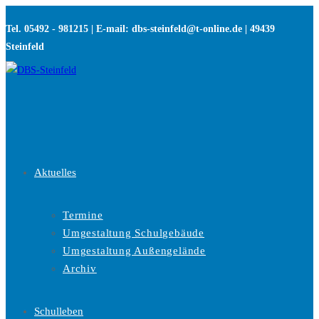
Zum
Tel. 05492 - 981215 | E-mail: dbs-steinfeld@t-online.de | 49439
Inhalt
Steinfeld
springen
Aktuelles
Termine
Umgestaltung Schulgebäude
Umgestaltung Außengelände
Archiv
Schulleben