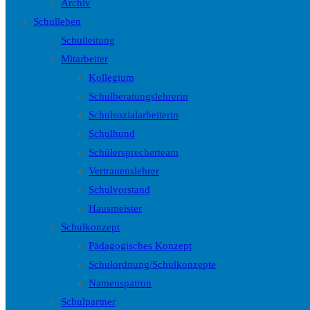
Archiv
Schulleben
Schulleitung
Mitarbeiter
Kollegium
Schulberatungslehrerin
Schulsozialarbeiterin
Schulhund
Schülersprecherteam
Vertrauenslehrer
Schulvorstand
Hausmeister
Schulkonzept
Pädagogisches Konzept
Schulordnung/Schulkonzepte
Namenspatron
Schulpartner