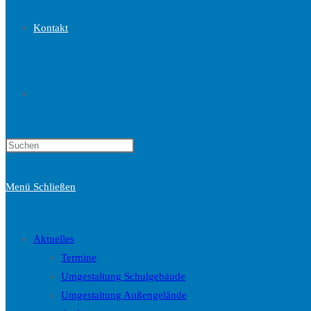
Kontakt
Website-
Press
Suche
Escape
to
Menü
Schließen
close
the
umschalten
search
Aktuelles
panel.
Termine
Umgestaltung Schulgebäude
Umgestaltung Außengelände